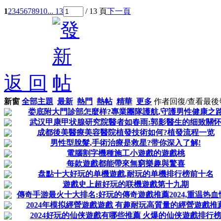
1
2
3
4
5
6
7
8
9
10
... 13
/ 13 頁
下一頁
返 回
新窗
全部主題
最新
熱門
熱帖
精華
更多
作者
回復/查看
最後
娄底附大門診部怎麼样?專業團隊護航,守護男性健康之
武汉甲康甲状腺研究院醫者如春雨:郭影醫生的细致關
成都後美醫療美容醫院植發技術如何?植發流程一览
男性型脫髮,手術治療是救星?带你深入了解!
電腦割字機種施工小遊戲的遊戲桃
每款遊戲都能帶來無窮樂趣與驚喜
盘點十大好玩的单機遊戲,耐玩的单機排行榜前十名
遊戲史上超好玩的联機遊戲第十九期
傳奇手游最火十大排名:好玩的傳奇遊戲推薦2024,重温热血
2024年模拟經營遊戲遊戲 有趣耐玩高質量的經營遊戲推
2024好玩的仙侠遊戲有哪些推薦 火爆的仙侠遊戲排行