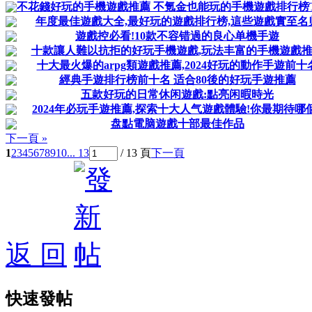
不花錢好玩的手機遊戲推薦 不氪金也能玩的手機遊戲排行榜T
年度最佳遊戲大全,最好玩的遊戲排行榜,這些遊戲實至名
遊戲控必看!10款不容错過的良心单機手遊
十款讓人難以抗拒的好玩手機遊戲,玩法丰富的手機遊戲
十大最火爆的arpg類遊戲推薦,2024好玩的動作手遊前十
經典手遊排行榜前十名 适合80後的好玩手遊推薦
五款好玩的日常休闲遊戲:點亮闲暇時光
2024年必玩手遊推薦,探索十大人气遊戲體驗!你最期待哪
盘點電脑遊戲十部最佳作品
下一頁 »
1
2
3
4
5
6
7
8
9
10
... 13
/ 13 頁
下一頁
返 回
快速發帖