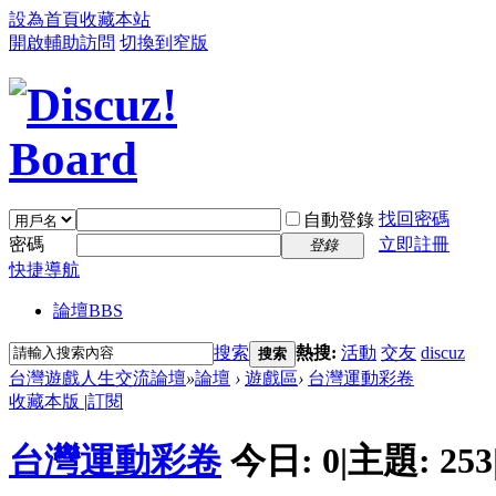
設為首頁
收藏本站
開啟輔助訪問
切換到窄版
找回密碼
自動登錄
密碼
立即註冊
登錄
快捷導航
論壇
BBS
搜索
熱搜:
活動
交友
discuz
搜索
台灣遊戲人生交流論壇
»
論壇
›
遊戲區
›
台灣運動彩卷
收藏本版
|
訂閱
台灣運動彩卷
今日:
0
|
主題:
253