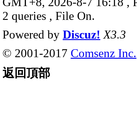
GMT+8, 2026-8-7 16:18
, 
2 queries , File On.
Powered by
Discuz!
X3.3
© 2001-2017
Comsenz Inc.
返回頂部