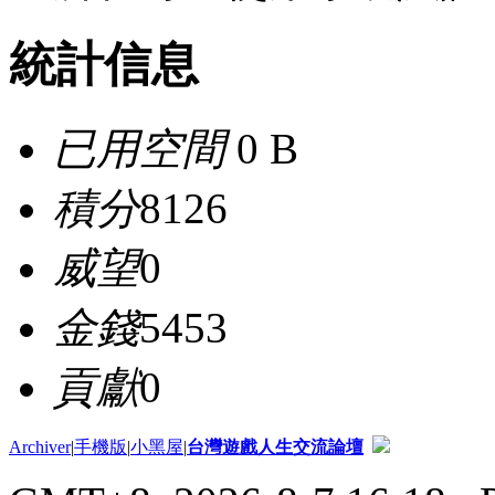
統計信息
已用空間
0 B
積分
8126
威望
0
金錢
5453
貢獻
0
Archiver
|
手機版
|
小黑屋
|
台灣遊戲人生交流論壇