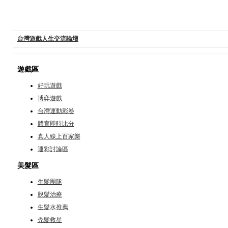
台灣遊戲人生交流論壇
遊戲區
好玩遊戲
博弈遊戲
台灣運動彩卷
體育即時比分
真人線上百家樂
運彩討論區
美髮區
生髮團隊
脫髮治療
生髮水推薦
禿髮救星